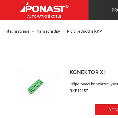
PR
AUTOMATICKÉ KOTLE
Hlavní strana
Náhradní díly
Řídící jednotka RKP
KONEKTOR X1
Připojovací konektor výst
RKP12157
DETA