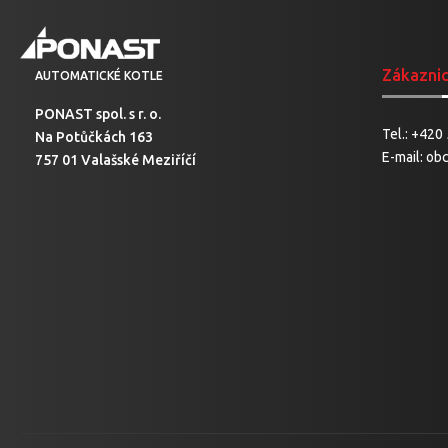
Zákazni
AUTOMATICKÉ KOTLE
PONAST spol. s r. o.
Tel.:
+420 
Na Potůčkách 163
E-mail:
ob
757 01 Valašské Meziříčí