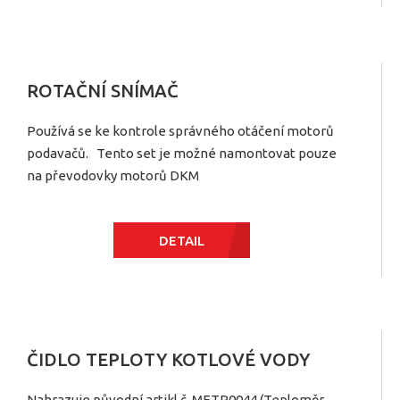
ROTAČNÍ SNÍMAČ
Používá se ke kontrole správného otáčení motorů
podavačů. Tento set je možné namontovat pouze
na převodovky motorů DKM
DETAIL
ČIDLO TEPLOTY KOTLOVÉ VODY
Nahrazuje původní artikl č. METR0044 (Teploměr