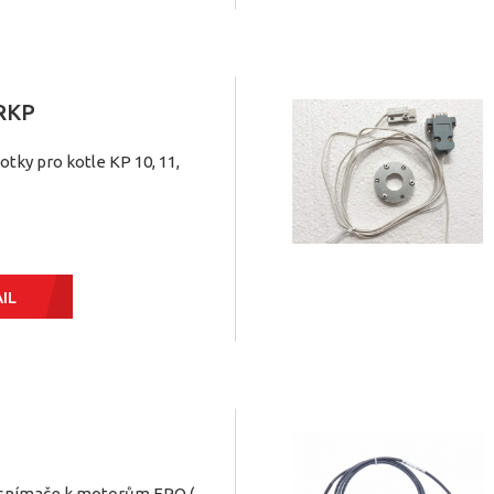
RKP
otky pro kotle KP 10, 11,
IL
 snímače k motorům EPO (