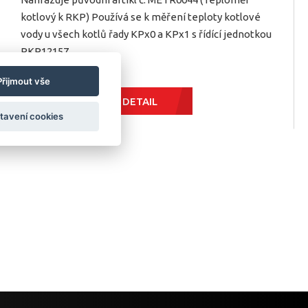
kotlový k RKP) Používá se k měření teploty kotlové
vody u všech kotlů řady KPx0 a KPx1 s řídící jednotkou
RKP12157
Přijmout vše
DETAIL
tavení cookies