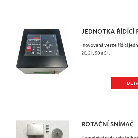
JEDNOTKA ŘÍDÍCÍ 
Inovovaná verze řídící jedn
20, 21, 50 a 51.
DETA
ROTAČNÍ SNÍMAČ
Kompletní sada rotačního