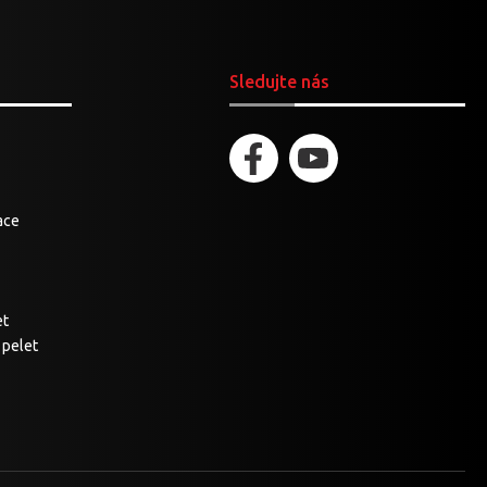
Sledujte nás
kace
et
 pelet